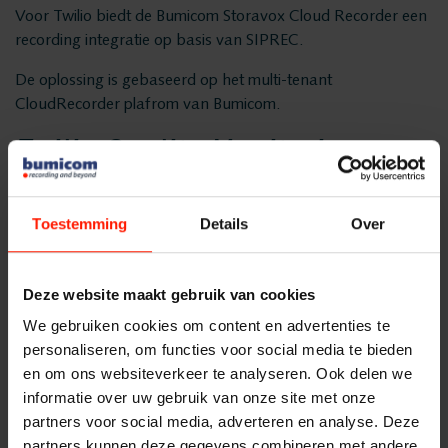
Privacy en data
Messaging Recording
Voor Twilio biedt de Bumicom Storavox Cloud Recorder een
recording integratie op basis van SIPREC.
security
Quality Monitoring
De oplossing is gebaseerd op het multi-tenant
Insights Analytics
CloudRecorder plafrom van Bumicom.
Vacatures
Interaction Analytics
Twilio Quality Monitoring
Spraakanalyse
Oplossingen
Webcoach Quality Monitoring voor
Cloud Recorder
Twilio
Toestemming
Details
Over
Branches
Recording
Voor evaluatie van gesprekken is de geïntegreerde
Webcoach quality monitoring module beschikbaar. Voor
Customer Contact Centers
Deze website maakt gebruik van cookies
meer informatie over Bumicom
quality monitoring
module
Voice logging
Financiële Instellingen
voor Twilio ga je naar
Webcoach quality monitoring
.
We gebruiken cookies om content en advertenties te
personaliseren, om functies voor social media te bieden
Openbare Orde & Veiligheid
Twilio spraakanalyse
en om ons websiteverkeer te analyseren. Ook delen we
Messaging Recording
Verkeersleiding
informatie over uw gebruik van onze site met onze
Spraakanalyse voor Twilio
partners voor social media, adverteren en analyse. Deze
Providers
Voor de analyse van opgenomen gesprekken is de Bumicom
partners kunnen deze gegevens combineren met andere