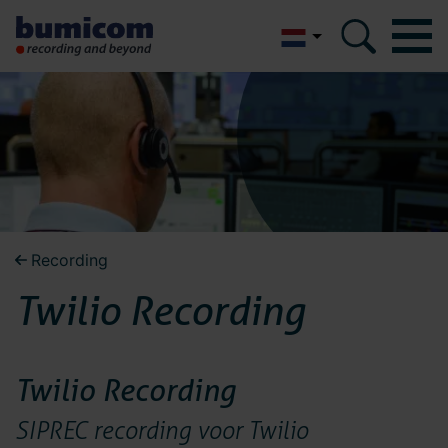
English
Bumicom
Bumicom
Over Bumicom
Over Bumicom
Bumicom referenties
Bumicom certificeringen
Bumicom referenties
Recording
Privacy en data security
Twilio Recording
Vacatures
Bumicom
Oplossingen
certificeringen
Twilio Recording
Recording
SIPREC recording voor Twilio
Voice logging