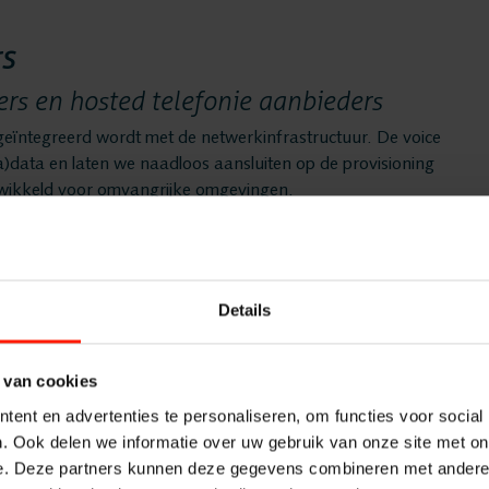
Vacatures
rs
Oplossin
ers en hosted telefonie aanbieders
 geïntegreerd wordt met de netwerkinfrastructuur. De voice
a)data en laten we naadloos aansluiten op de provisioning
Recording
twikkeld voor omvangrijke omgevingen.
frastructuur
Voice log
ing volledig te intergreren in uw telefominfrastructuur. Neem
Details
Messaging
 van cookies
Quality M
ent en advertenties te personaliseren, om functies voor social
. Ook delen we informatie over uw gebruik van onze site met on
e. Deze partners kunnen deze gegevens combineren met andere i