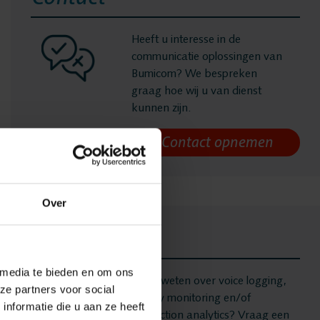
Heeft u interesse in de
communicatie oplossingen van
gen
Bumicom? We bespreken
graag hoe wij u van dienst
kunnen zijn.
ging
Over
 Recording
Demo
onitoring
 media te bieden en om ons
Meer weten over voice logging,
ze partners voor social
quality monitoring en/of
nformatie die u aan ze heeft
interaction analytics? Vraag een