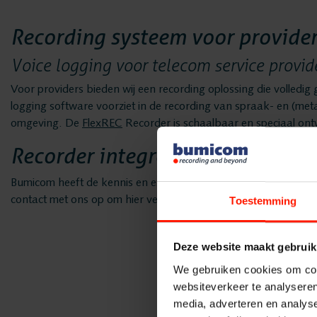
Recording systeem voor provide
Voice logging voor telecom service provid
Voor providers bieden wij een recording oplossing die volledig
logging software voorziet in de recording van spraak- en (met
omgeving. De
FlexREC
Recorder is schaalbaar en speciaal on
Recorder integreren in telecomin
Bumicom heeft de kennis en expertise om onze recording oploss
contact met ons op om hier verder af te stemmen.
Toestemming
Deze website maakt gebruik
We gebruiken cookies om cont
websiteverkeer te analyseren
media, adverteren en analys