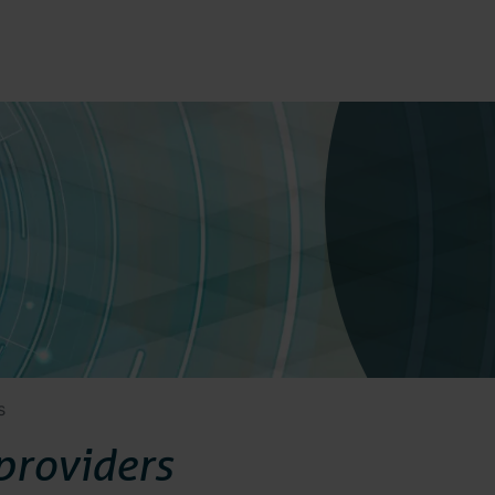
Bumico
Over Bum
Bumicom r
Bumicom c
s
Privacy en
providers