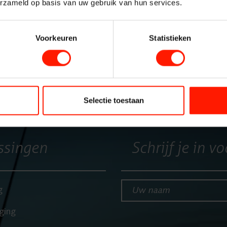
Insights A
erzameld op basis van uw gebruik van hun services.
Interactio
Voorkeuren
Statistieken
Spraakana
Cloud Rec
Selectie toestaan
Branche
ssingen
Schrijf je in v
Customer 
Uw naam*
g
ging
Financiële