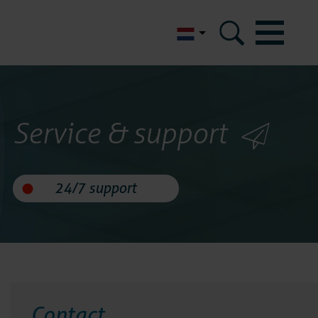
English
m
Service & support
icom
eferenties
ertificeringen
 data security
Contact