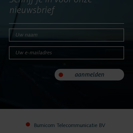
nieuwsbrief
Nieuws
Service
Uw naam*
Helpdesk
Uw e-mailadres*
24/7 Support
aanmelden
Vervangende
systemen
Systeemonderhoud
Bumicom Telecommunicatie BV