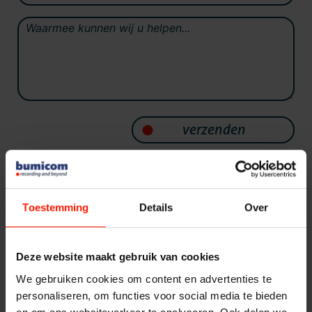
Quality Monitoring
Producten
Bericht*
Insights Analytics
ASC
Storavox
Interaction Analytics
FlexREC
LeapXpert
verzenden
Spraakanalyse
Nexidia
Projecten
Cloud Recorder
Contactinformatie
Toestemming
Details
Over
Nieuws
Bumicom Telecommunicatie BV
Branches
Laan van Waalhaven 480
Service
Deze website maakt gebruik van cookies
2497 GR Den Haag
Customer Contact
We gebruiken cookies om content en advertenties te
Helpdesk
@
info@bumicom.nl
personaliseren, om functies voor social media te bieden
24/7 Support