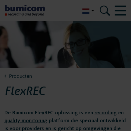
English
Bumicom
Bumicom
Over Bumicom
Over Bumicom
Bumicom referenties
Bumicom certificeringen
Bumicom referenties
Producten
Privacy en data security
FlexREC
Vacatures
Bumicom
Oplossingen
certificeringen
De Bumicom FlexREC oplossing is een
recording
en
Recording
quality monitoring
platform die speciaal ontwikkeld
Voice logging
is voor providers en is gericht op omgevingen die