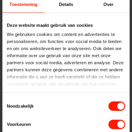
Quality Monitoring
Toestemming
Details
Over
gebruik wordt gemaakt van FlexREC. Het platform van
Producten
FlexREC kan ingezet worden in diverse infrastructuren en
Insights Analytics
architecturen. Zo zijn standalone infrastructuren/provider
ASC
Deze website maakt gebruik van cookies
architecturen en mobiele (radiocommunicatie)
Storavox
infrastructuren/provider architecturen mogelijk.
We gebruiken cookies om content en advertenties te
Interaction Analytics
personaliseren, om functies voor social media te bieden
FlexREC
Een verspreide (multi-site) oplossing bestaat uit meerdere
en om ons websiteverkeer te analyseren. Ook delen we
FlexREC engines waarbij gebruik wordt gemaakt van de
LeapXpert
informatie over uw gebruik van onze site met onze
Spraakanalyse
netwerkinfrastructuur voor transparant gebruik en beheer.
partners voor social media, adverteren en analyse. Deze
Nexidia
Beveiliging
partners kunnen deze gegevens combineren met andere
Projecten
informatie die u aan ze heeft verstrekt of die ze hebben
Cloud Recorder
Uiteraard is FlexREC voorzien van uitgebreide
verzameld op basis van uw gebruik van hun services.
Nieuws
beveiligingsmaatregelen tegen ongeautoriseerd gebruik en
Branches
manipulatie van data. Enkele beveiligingsmaatregelen zijn
Toestemmingsselectie
bijvoorbeeld individuele gebruikersprofielen, encryptie,
Service
Noodzakelijk
finger printing en audit trails. FlexREC wordt onder andere
Customer Contact
ingezet bij vaste en mobiele providers, radiocommunicatie
Helpdesk
Voorkeuren
infrastructuren en andere grootschalige communicatie
24/7 Support