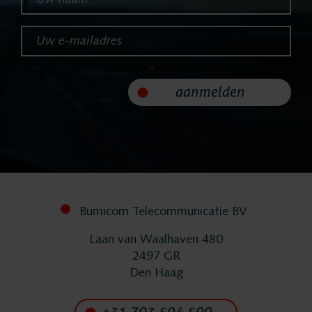
Producten
Uw e-mailadres*
ASC
aanmelden
Storavox
FlexREC
LeapXpert
Bumicom Telecommunicatie BV
Nexidia
Laan van Waalhaven 480
2497 GR
Den Haag
Projecten