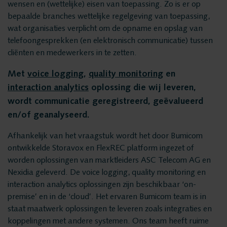
Privacy en data
wensen en (wettelijke) eisen van toepassing. Zo is er op
Messaging Recording
bepaalde branches wettelijke regelgeving van toepassing,
security
Quality Monitoring
wat organisaties verplicht om de opname en opslag van
telefoongesprekken (en elektronisch communicatie) tussen
Insights Analytics
cliënten en medewerkers in te zetten.
Vacatures
Interaction Analytics
Met
voice logging
,
quality monitoring
en
Spraakanalyse
interaction analytics
oplossing die wij leveren,
Oplossingen
Cloud Recorder
wordt communicatie geregistreerd, geëvalueerd
en/of geanalyseerd.
Branches
Recording
Afhankelijk van het vraagstuk wordt het door Bumicom
Customer Contact Centers
ontwikkelde Storavox en FlexREC platform ingezet of
Voice logging
worden oplossingen van marktleiders ASC Telecom AG en
Financiële Instellingen
Nexidia geleverd. De voice logging, quality monitoring en
Openbare Orde & Veiligheid
interaction analytics oplossingen zijn beschikbaar ‘on-
Messaging Recording
premise’ en in de ‘cloud’. Het ervaren Bumicom team is in
Verkeersleiding
staat maatwerk oplossingen te leveren zoals integraties en
Providers
koppelingen met andere systemen. Ons team heeft ruime