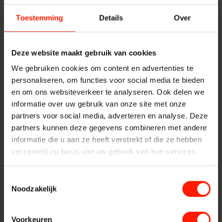
Registratie, verificatie en analyse van radiocommunicatie,
Producten
telefoongesprekken, radar- en videobeelden
Toestemming
Details
Over
Incidentreconstructie met visualisatie/mixed playback
ASC
Last call repeat
CTI integratie voor het verrijken van de opnames met
Deze website maakt gebruik van cookies
metadata
We gebruiken cookies om content en advertenties te
Storavox
Screen recording
personaliseren, om functies voor social media te bieden
en om ons websiteverkeer te analyseren. Ook delen we
Industrie
FlexREC
informatie over uw gebruik van onze site met onze
Registratie, verificatie en analyse van radiocommunicatie,
partners voor social media, adverteren en analyse. Deze
telefoongesprekken, radar- en videobeelden
partners kunnen deze gegevens combineren met andere
LeapXpert
Incidentreconstructie met visualisatie/mixed playback
informatie die u aan ze heeft verstrekt of die ze hebben
Last Call Repeat
verzameld op basis van uw gebruik van hun services.
CTI integratie voor het verrijken van de opnames met
Nexidia
metadata
Toestemmingsselectie
Noodzakelijk
Benieuwd hoe andere organisaties onze oplossingen
Projecten
hebben ervaren? Bekijk onze
business cases
.
Voorkeuren