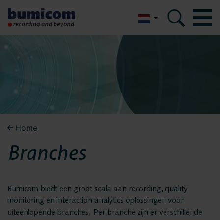
English
Bumicom
Bumicom
Over Bumicom
Over Bumicom
Bumicom referenties
Bumicom certificeringen
Bumicom referenties
Home
Privacy en data security
Branches
Vacatures
Bumicom
Oplossingen
certificeringen
Bumicom biedt een groot scala aan recording, quality
Recording
monitoring en interaction analytics oplossingen voor
Voice logging
uiteenlopende branches. Per branche zijn er verschillende