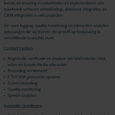
Quality Monitoring
kennis en ervaring in ontwikkelen en implementeren van
Producten
maatwerk software ontwikkeling, database integraties en
CRM integraties in vele projecten.
Insights Analytics
ASC
De voice logging, quality monitoring en interaction analytics
Storavox
oplossingen die wij leveren zijn gericht op toepassing in
Interaction Analytics
FlexREC
verschillende branches zoals:
LeapXpert
Contact Centers
Spraakanalyse
Nexidia
Registratie, verificatie en analyse van telefonische, chat,
Projecten
video en Sociale Media interacties
Cloud Recorder
Recording on demand
CTI/CRM gestuurde opname
Nieuws
Screen recording
Branches
Quality monitoring
Service
Speech analytics
Customer Contact
Helpdesk
Financiële Instellingen
24/7 Support