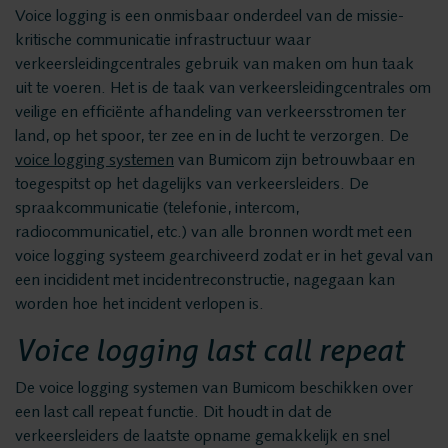
Privacy en data
Messaging Recording
Voice logging is een onmisbaar onderdeel van de missie-
kritische communicatie infrastructuur waar
security
Quality Monitoring
verkeersleidingcentrales gebruik van maken om hun taak
Insights Analytics
uit te voeren. Het is de taak van verkeersleidingcentrales om
Vacatures
veilige en efficiënte afhandeling van verkeersstromen ter
Interaction Analytics
land, op het spoor, ter zee en in de lucht te verzorgen. De
Spraakanalyse
voice logging systemen
van Bumicom zijn betrouwbaar en
Oplossingen
toegespitst op het dagelijks van verkeersleiders. De
Cloud Recorder
spraakcommunicatie (telefonie, intercom,
radiocommunicatiel, etc.) van alle bronnen wordt met een
Branches
Recording
voice logging systeem gearchiveerd zodat er in het geval van
een incidident met incidentreconstructie, nagegaan kan
Customer Contact Centers
worden hoe het incident verlopen is.
Voice logging
Financiële Instellingen
Voice logging last call repeat
Openbare Orde & Veiligheid
Messaging Recording
De voice logging systemen van Bumicom beschikken over
Verkeersleiding
een last call repeat functie. Dit houdt in dat de
Providers
verkeersleiders de laatste opname gemakkelijk en snel