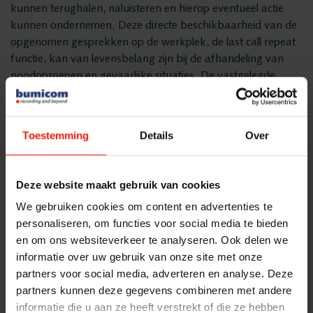
Quality Monitoring
kunnen terughalen, naluisteren en hierop eventueel actie
Producten
kunnen ondernemen. Deze directe beschikbaarheid van de
opgenomen gesprekken op de werkplek, de last call repeat
Insights Analytics
ASC
functie, kan van levensbelang zijn bij de afhandeling van
Storavox
noodoproepen en gevaarlijke situaties. De vastgelegde
Interaction Analytics
gesprekken en gespreksdata dienen tevens ter
FlexREC
reconstructie, analyse en evaluatie van calamiteiten en
LeapXpert
incidenten.
Toestemming
Details
Over
Spraakanalyse
Nexidia
Voice logging integraties en
Projecten
koppelingen met andere
Cloud Recorder
Deze website maakt gebruik van cookies
systemen
We gebruiken cookies om content en advertenties te
Nieuws
personaliseren, om functies voor social media te bieden
Branches
De betrouwbare voice logging oplossingen van Bumicom
en om ons websiteverkeer te analyseren. Ook delen we
Service
integreren met alle bekende ACD, PABX, intercom,
informatie over uw gebruik van onze site met onze
marifonie, dispatch en radioplatformen. Ze dragen zorg
partners voor social media, adverteren en analyse. Deze
Customer Contact
Helpdesk
voor de opname van radiocommunicatie,
partners kunnen deze gegevens combineren met andere
telefoongesprekken, beeldschermhandelingen en
informatie die u aan ze heeft verstrekt of die ze hebben
24/7 Support