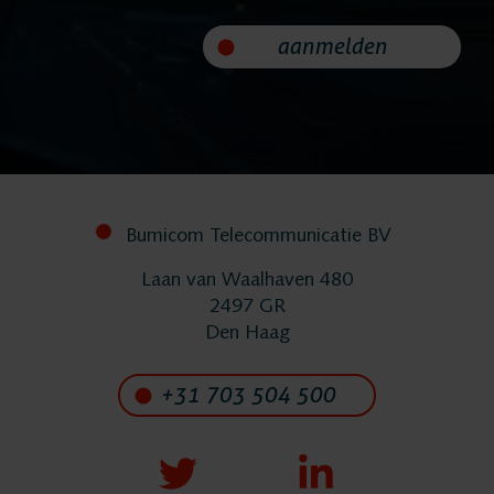
Nieuws
aanmelden
Service
Helpdesk
Bumicom Telecommunicatie BV
24/7 Support
Laan van Waalhaven 480
2497 GR
Vervangende
Den Haag
systemen
+31 703 504 500
Systeemonderhoud