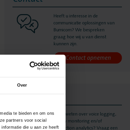
Heeft u interesse in de
communicatie oplossingen van
gen
Bumicom? We bespreken
graag hoe wij u van dienst
kunnen zijn.
ging
Over
 Recording
Demo
onitoring
 media te bieden en om ons
Meer weten over voice logging,
ze partners voor social
quality monitoring en/of
nformatie die u aan ze heeft
interaction analytics? Vraag een