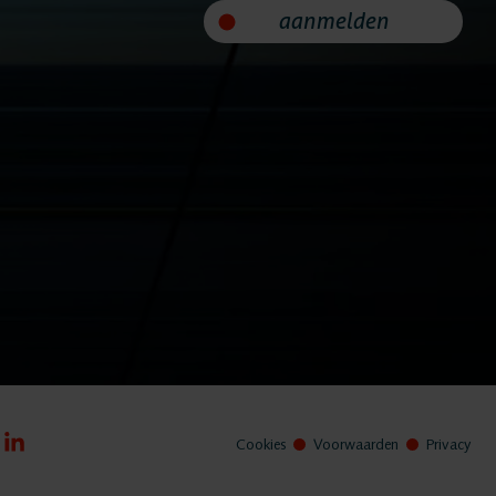
aanmelden
Orde & Veiligheid
iding
en
Cookies
Voorwaarden
Privacy