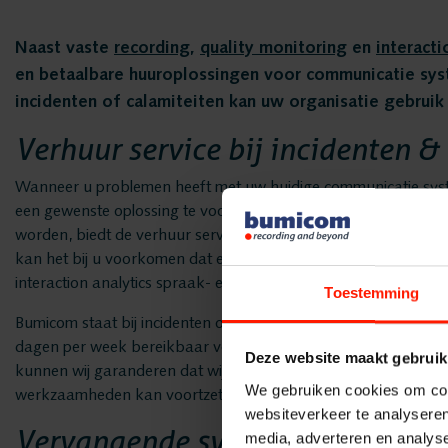
Naast vaste
recording
,
quality monitoring
en
interacti
en betaalbare huuroplossingen voor communicatie sys
incidenten of calamiteiten kan uw organisatie gebrui
Verhuur service bij incidenten &
Wanneer u problemen heeft met uw huidige communicatie syste
een gewenste oplossing te voorzien. Wanneer de situatie rond
worden, biedt de verhuur service van Bumicom een uitkomst vo
kan het bij u voorkomen dat er door onverwachte omstandighede
interaction analytics spraak- en tekstanalyse oplossing geïmp
Toestemming
Bumicom staat bij incidenten of calamiteiten altijd klaar voor u
dagen per week bereikbaar voor het oplossen van de situatie. H
Deze website maakt gebruik
kunnen wij garanderen dat wij op korte termijn uw zorgen k
We gebruiken cookies om cont
werkzaamheden kan voortzetten zoals ze gewend zijn.
websiteverkeer te analyseren
Vervangende systemen
media, adverteren en analys