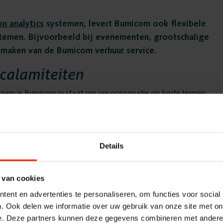
Vacatures
on analytics
systemen, levert Bumicom ook flexibele
temen. Bijvoorbeeld bij evenementen, grootschalige
Oplossin
k maken van de Bumicom verhuur service.
 calamiteiten
Recording
em is Bumicom in staat om uw organisatie op korte termijn
om uw communicatie systeem niet direct verbeterd kan
Voice log
or uw organisatie. Om u van de juiste oplossing te voorzien
n per direct een tijdelijke recording, quality monitoring en
lementeerd dient te worden.
Details
Messaging
w organisatie. Onze service afdeling is 24 uur per dag en 7
ierbij gaan wij efficiënt en oplossingsgericht te werk. Zo
 van cookies
Quality M
unnen wegnemen en de medewerkers binnen uw organisatie de
ent en advertenties te personaliseren, om functies voor social
. Ook delen we informatie over uw gebruik van onze site met on
e. Deze partners kunnen deze gegevens combineren met andere i