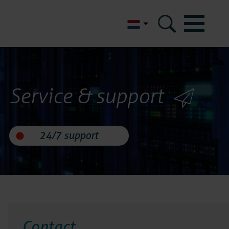
English
m
Service & support
icom
eferenties
ertificeringen
 data security
Contact