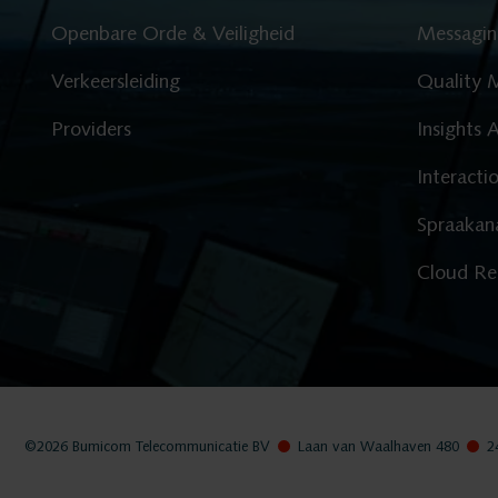
Nieuws
Openbare Orde & Veiligheid
Messagin
Verkeersleiding
Quality 
Service
Providers
Insights A
Contact
Interacti
Spraakan
Cloud Re
©2026
Bumicom Telecommunicatie BV
Laan van Waalhaven 480
2