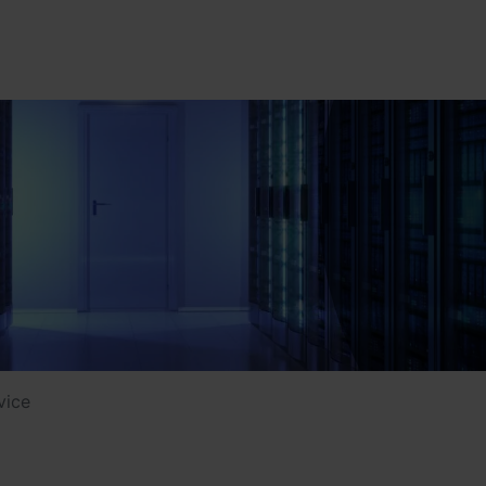
Bumico
Over Bum
Bumicom r
Bumicom c
vice
Privacy en