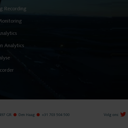
g Recording
Openbare 
Monitoring
Verkeersle
nalytics
on Analytics
Providers
alyse
corder
Product
ASC
Storavox
497 GR
Den Haag
+31 703 504 500
Volg ons: