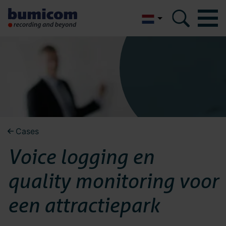
English
Bumicom
Bumicom
Over Bumicom
Over Bumicom
Bumicom referenties
Bumicom certificeringen
Bumicom referenties
Cases
Privacy en data security
Voice logging en
Vacatures
Bumicom
Oplossingen
quality monitoring voor
certificeringen
Recording
een attractiepark
Voice logging