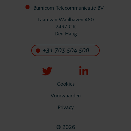
Producten
Bumicom Telecommunicatie BV
Laan van Waalhaven 480
ASC
2497 GR
Den Haag
Storavox
+31 703 504 500
FlexREC
LeapXpert
Cookies
Voorwaarden
Nexidia
Privacy
Projecten
© 2026