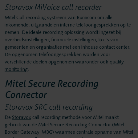
Privacy en data
Messaging Recording
Storavox MiVoice call recorder
security
Quality Monitoring
Mitel Call recording systreem van Bumicom om alle
inkomende, uitgaande en interne telefoongesprekken op te
Insights Analytics
nemen. De ideale recording oplossing wordt ingezet bij
Vacatures
Interaction Analytics
overheidsinstellingen, financiele instellingen, kcc's van
gemeenten en organisaties met een inhouse contact center.
Spraakanalyse
Oplossingen
De opgenomen telefoongesprekken worden voor
Cloud Recorder
verschillende doelen opgenomen waaronder ook
quality
monitoring
.
Branches
Recording
Mitel Secure Recording
Customer Contact Centers
Connector
Voice logging
Financiële Instellingen
Storavox SRC call recording
Openbare Orde & Veiligheid
Messaging Recording
De
Storavox
call recording methode voor Mitel maakt
Verkeersleiding
gebruik van de Mitel Secure Recording Connector (Mitel
Providers
Border Gateway, MBG) waarmee centrale opname van Mitel