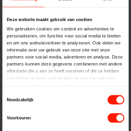
Centers
CLI (nummer van de beller, mits meegezonden)
Vervangende systemen
DDI (gekozen nummer)
Systeemonderhoud
Gespreksrichting (inkomend, uitgaand of intern)
Deze website maakt gebruik van cookies
Financiële
Implementatie
Mitel Global Call ID
We gebruiken cookies om content en advertenties te
personaliseren, om functies voor social media te bieden
Services
Opnemen en archiveren van
Instellingen
en om ons websiteverkeer te analyseren. Ook delen we
Contact
telefoongesprekken
informatie over uw gebruik van onze site met onze
partners voor social media, adverteren en analyse. Deze
Openbare Orde &
Telefoongesprekken opnemen en veilig
partners kunnen deze gegevens combineren met andere
opslaan
informatie die u aan ze heeft verstrekt of die ze hebben
Veiligheid
verzameld op basis van uw gebruik van hun services.
Storavox Mitel call recording verzorgt de opname van
telefoongesprekken. De opnames worden versleuteld
Toestemmingsselectie
opgeslagen (AES 256 bit encryptie) in het call recording
Verkeersleiding
Noodzakelijk
archief en voorzien van een fingerprint (SHA-2) ter
voorkoming van misbruik of manipulatie. Export (ook in
Providers
bulk) van opname bestanden in open formaat (.wav of
Voorkeuren
.mp3) is mogelijk. Bijvoorbeeld om Storavox te gebruiken in
combinatie met
spraakanalyse
.