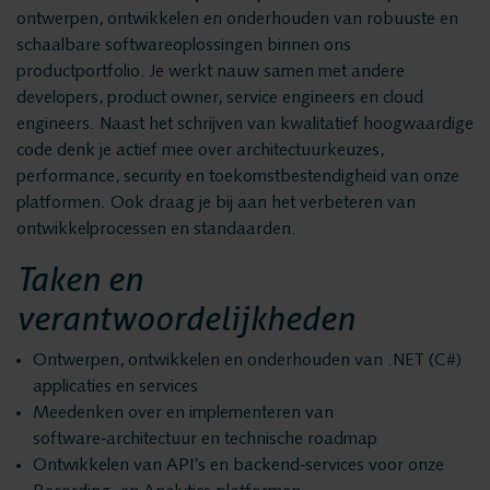
Quality Monitoring
ontwerpen, ontwikkelen en onderhouden van robuuste en
Producten
schaalbare softwareoplossingen binnen ons
Insights Analytics
productportfolio. Je werkt nauw samen met andere
ASC
developers, product owner, service engineers en cloud
Storavox
engineers. Naast het schrijven van kwalitatief hoogwaardige
Interaction Analytics
code denk je actief mee over architectuurkeuzes,
FlexREC
performance, security en toekomstbestendigheid van onze
LeapXpert
platformen. Ook draag je bij aan het verbeteren van
Spraakanalyse
ontwikkelprocessen en standaarden.
Nexidia
Taken en
Projecten
Cloud Recorder
verantwoordelijkheden
Nieuws
Branches
Ontwerpen, ontwikkelen en onderhouden van .NET (C#)
applicaties en services
Service
Meedenken over en implementeren van
Customer Contact
software‑architectuur en technische roadmap
Helpdesk
Ontwikkelen van API’s en backend‑services voor onze
24/7 Support