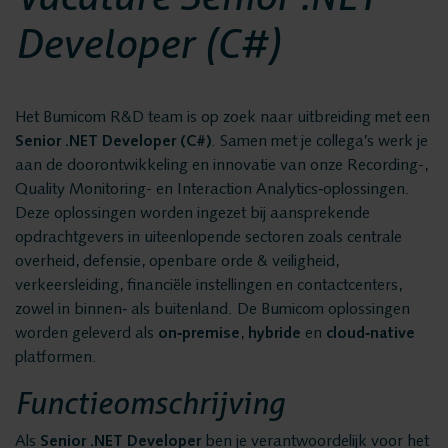
Privacy en data
Messaging Recording
Developer (C#)
security
Quality Monitoring
Insights Analytics
Vacatures
Het Bumicom R&D team is op zoek naar uitbreiding met een
Interaction Analytics
Senior .NET Developer (C#)
. Samen met je collega’s werk je
Spraakanalyse
aan de doorontwikkeling en innovatie van onze Recording-,
Oplossingen
Quality Monitoring- en Interaction Analytics‑oplossingen.
Cloud Recorder
Deze oplossingen worden ingezet bij aansprekende
Branches
opdrachtgevers in uiteenlopende sectoren zoals centrale
Recording
overheid, defensie, openbare orde & veiligheid,
Customer Contact Centers
verkeersleiding, financiële instellingen en contactcenters,
zowel in binnen‑ als buitenland. De Bumicom oplossingen
Voice logging
Financiële Instellingen
worden geleverd als
on‑premise
,
hybride
en
cloud‑native
Openbare Orde & Veiligheid
platformen.
Messaging Recording
Verkeersleiding
Functieomschrijving
Providers
Als
Senior .NET Developer
ben je verantwoordelijk voor het