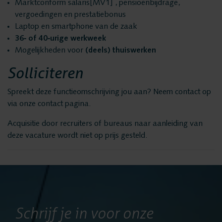
Marktconform salaris[MV1] , pensioenbijdrage,
vergoedingen en prestatiebonus
Implementatie
Laptop en smartphone van de zaak
36‑ of 40‑urige werkweek
Mogelijkheden voor
(deels) thuiswerken
Services
Solliciteren
Contact
Spreekt deze functieomschrijving jou aan? Neem contact op
via onze contact pagina.
Acquisitie door recruiters of bureaus naar aanleiding van
deze vacature wordt niet op prijs gesteld.
Schrijf je in voor onze