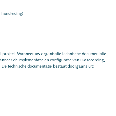
Vacatures
 handleiding)
Oplossin
Recording
et project. Wanneer uw organisatie technische documentatie
Voice log
nneer de implementatie en configuratie van uw recording,
jn. De technische documentatie bestaat doorgaans uit:
Messaging
Quality M