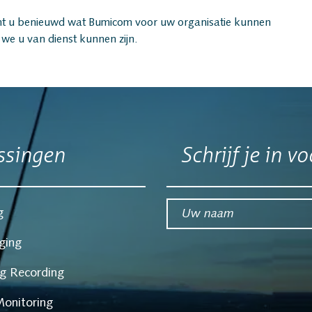
Insights A
ent u benieuwd wat Bumicom voor uw organisatie kunnen
Interactio
we u van dienst kunnen zijn.
Spraakana
Cloud Rec
ssingen
Schrijf je in v
Branche
Uw naam*
g
ging
Customer 
g Recording
Financiële
Monitoring