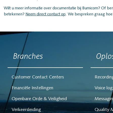
Wilt u meer informatie over documentatie bij Bumicom? Of b
betekenen?
Neem direct contact op
. We bespreken graag hoe 
Bumicom
Oplossingen
Branches
Oplo
Branches
Customer Contact Centers
Recordin
Producten
Financiële Instellingen
Voice log
Openbare Orde & Veiligheid
Messagin
Projecten
Verkeersleiding
Quality 