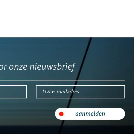
nalytics
n Analytics
lyse
order
oor onze nieuwsbrief
s
Uw e-mailadres*
Contact Centers
aanmelden
 Instellingen