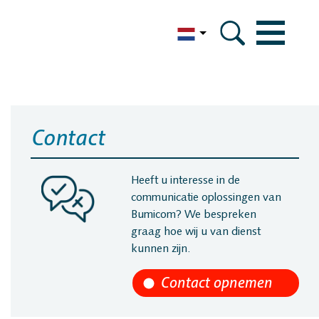
English
m
icom
Contact
eferenties
Heeft u interesse in de
communicatie oplossingen van
Bumicom? We bespreken
ertificeringen
graag hoe wij u van dienst
kunnen zijn.
 data security