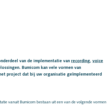
Bumico
Over Bum
onderdeel van de implementatie van
recording
,
voice
Bumicom r
lossingen. Bumicom kan vele vormen van
 het project dat bij uw organisatie geïmplementeerd
Bumicom c
Privacy en
ntatie vanuit Bumicom bestaan uit een van de volgende vormen