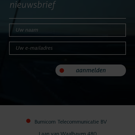
nieuwsbrief
Implementatie
Uw naam*
Services
Uw e-mailadres*
Contact
aanmelden
Bumicom Telecommunicatie BV
Laan van Waalhaven 480