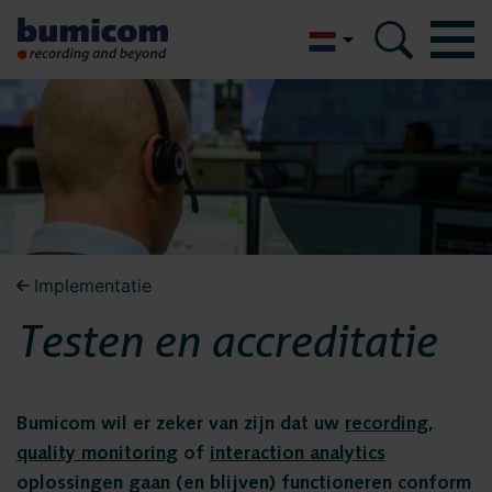
English
Bumicom
Bumicom
Over Bumicom
Over Bumicom
Bumicom referenties
Bumicom certificeringen
Bumicom referenties
Implementatie
Privacy en data security
Testen en accreditatie
Vacatures
Bumicom
Oplossingen
certificeringen
Bumicom wil er zeker van zijn dat uw
recording
,
Recording
quality monitoring
of
interaction analytics
Voice logging
oplossingen gaan (en blijven) functioneren conform