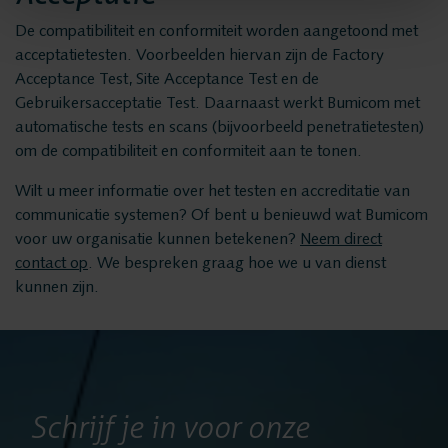
Nieuws
De compatibiliteit en conformiteit worden aangetoond met
acceptatietesten. Voorbeelden hiervan zijn de Factory
Acceptance Test, Site Acceptance Test en de
Service
Gebruikersacceptatie Test. Daarnaast werkt Bumicom met
automatische tests en scans (bijvoorbeeld penetratietesten)
om de compatibiliteit en conformiteit aan te tonen.
Helpdesk
Wilt u meer informatie over het testen en accreditatie van
communicatie systemen? Of bent u benieuwd wat Bumicom
24/7 Support
voor uw organisatie kunnen betekenen?
Neem direct
contact op
. We bespreken graag hoe we u van dienst
kunnen zijn.
Vervangende
systemen
Systeemonderhoud
Schrijf je in voor onze