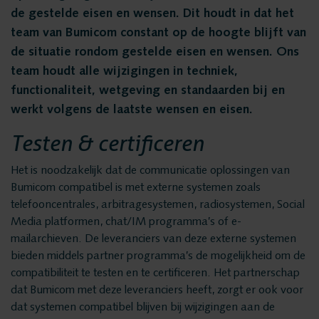
Privacy en data
Messaging Recording
de gestelde eisen en wensen. Dit houdt in dat het
security
team van Bumicom constant op de hoogte blijft van
Quality Monitoring
de situatie rondom gestelde eisen en wensen. Ons
Insights Analytics
team houdt alle wijzigingen in techniek,
Vacatures
Interaction Analytics
functionaliteit, wetgeving en standaarden bij en
werkt volgens de laatste wensen en eisen.
Spraakanalyse
Oplossingen
Testen & certificeren
Cloud Recorder
Branches
Het is noodzakelijk dat de communicatie oplossingen van
Recording
Bumicom compatibel is met externe systemen zoals
Customer Contact Centers
telefooncentrales, arbitragesystemen, radiosystemen, Social
Voice logging
Media platformen, chat/IM programma’s of e-
Financiële Instellingen
mailarchieven. De leveranciers van deze externe systemen
Openbare Orde & Veiligheid
bieden middels partner programma’s de mogelijkheid om de
Messaging Recording
compatibiliteit te testen en te certificeren. Het partnerschap
Verkeersleiding
dat Bumicom met deze leveranciers heeft, zorgt er ook voor
Providers
dat systemen compatibel blijven bij wijzigingen aan de