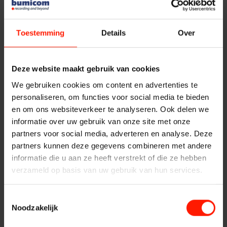
Centers
Nokia IMS
Vervangende systemen
Oracle
Systeemonderhoud
Salesforce
Toestemming
Details
Over
Financiële
Speakerbus
Implementatie
Shoretel
Services
SIP Active
Instellingen
Deze website maakt gebruik van cookies
SIPREC
Contact
We gebruiken cookies om content en advertenties te
SIPWISE
personaliseren, om functies voor social media te bieden
Openbare Orde &
Unexus
en om ons websiteverkeer te analyseren. Ook delen we
Unify
informatie over uw gebruik van onze site met onze
Veiligheid
Conformiteit
partners voor social media, adverteren en analyse. Deze
partners kunnen deze gegevens combineren met andere
Naast technische compatibiliteit met externe systemen
informatie die u aan ze heeft verstrekt of die ze hebben
Verkeersleiding
streeft Bumicom ook naar conformiteit met wetgeving,
verzameld op basis van uw gebruik van hun services.
reglementen, branche specifieke standaarden en
organisatie specifieke standaarden.
Toestemmingsselectie
Providers
Noodzakelijk
Enkele voorbeelden van de wetten, regelementen en
standaarden waarmee Bumicom rekening houdt, zijn: