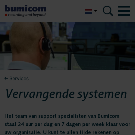
English
Bumicom
Bumicom
Over Bumicom
Over Bumicom
Bumicom referenties
Bumicom certificeringen
Bumicom referenties
Services
Privacy en data security
Vervangende systemen
Vacatures
Bumicom
Oplossingen
certificeringen
Het team van support specialisten van Bumicom
Recording
staat 24 uur per dag en 7 dagen per week klaar voor
Voice logging
uw organisatie. U kunt te allen tijde rekenen op