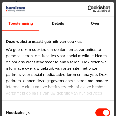
Quality Monitoring
systeem
Producten
H.262 streams opnemen
Insights Analytics
ASC
Toestemming
Details
Over
Met de Storavox video recording oplossingen van Bumicom
Storavox
is opname van H.264 streams mogelijk. De Bumicom video
Interaction Analytics
recording oplossing biedt de opname van H.264 streams
FlexREC
Deze website maakt gebruik van cookies
vanuit videocamera’s (CCTV), video servers,
LeapXpert
conferentiesystemen of een Unified Communications
We gebruiken cookies om content en advertenties te
Spraakanalyse
platform.
Nexidia
personaliseren, om functies voor social media te bieden
en om ons websiteverkeer te analyseren. Ook delen we
Aansturing van H.264
Projecten
Cloud Recorder
informatie over uw gebruik van onze site met onze
recording
partners voor social media, adverteren en analyse. Deze
Nieuws
partners kunnen deze gegevens combineren met andere
Branches
De aansturing van H.264 video streams kan op meerdere
informatie die u aan ze heeft verstrekt of die ze hebben
manieren plaatsvinden:
Service
verzameld op basis van uw gebruik van hun services.
Aansturing op basis van het aangeboden videosignaal
Customer Contact
Helpdesk
Toestemmingsselectie
Continue aansturing van de H.264 streams
Noodzakelijk
24/7 Support
Aansturing in combinatie met het op te nemen