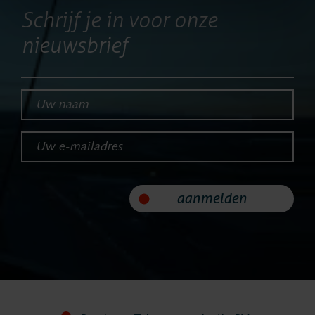
Producten
Schrijf je in voor onze
nieuwsbrief
ASC
Uw naam*
Storavox
Uw e-mailadres*
FlexREC
LeapXpert
aanmelden
Nexidia
Projecten