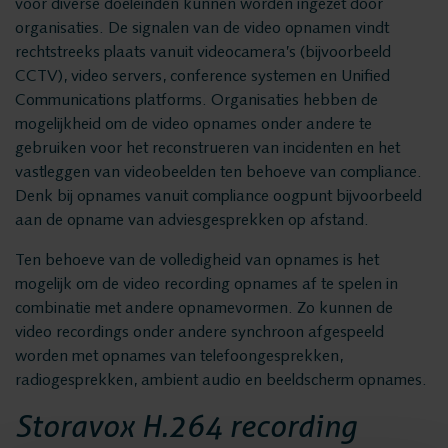
Privacy en data
voor diverse doeleinden kunnen worden ingezet door
Messaging Recording
organisaties. De signalen van de video opnamen vindt
security
Quality Monitoring
rechtstreeks plaats vanuit videocamera’s (bijvoorbeeld
CCTV), video servers, conference systemen en Unified
Insights Analytics
Communications platforms. Organisaties hebben de
Vacatures
Interaction Analytics
mogelijkheid om de video opnames onder andere te
gebruiken voor het reconstrueren van incidenten en het
Spraakanalyse
vastleggen van videobeelden ten behoeve van compliance.
Oplossingen
Cloud Recorder
Denk bij opnames vanuit compliance oogpunt bijvoorbeeld
aan de opname van adviesgesprekken op afstand.
Branches
Recording
Ten behoeve van de volledigheid van opnames is het
Customer Contact Centers
mogelijk om de video recording opnames af te spelen in
combinatie met andere opnamevormen. Zo kunnen de
Voice logging
Financiële Instellingen
video recordings onder andere synchroon afgespeeld
Openbare Orde & Veiligheid
worden met opnames van telefoongesprekken,
Messaging Recording
radiogesprekken, ambient audio en beeldscherm opnames.
Verkeersleiding
Storavox H.264 recording
Providers