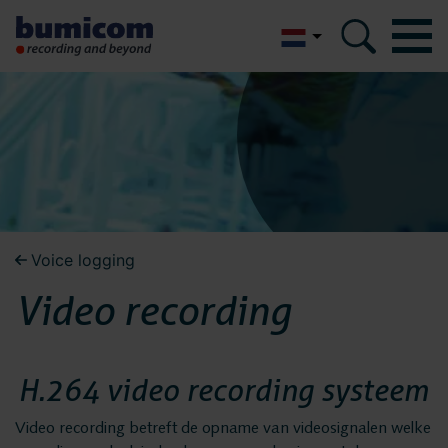
English
Bumicom
Bumicom
Over Bumicom
Over Bumicom
Bumicom referenties
Bumicom certificeringen
Bumicom referenties
Voice logging
Privacy en data security
Video recording
Vacatures
Bumicom
Oplossingen
certificeringen
H.264 video recording systeem
Recording
Voice logging
Video recording betreft de opname van videosignalen welke