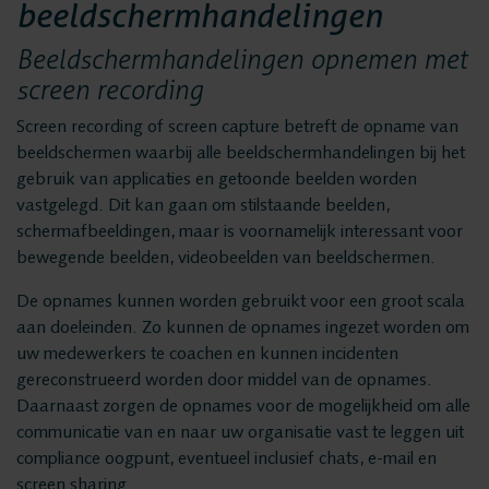
Privacy en data
beeldschermhandelingen
Messaging Recording
security
Beeldschermhandelingen opnemen met
Quality Monitoring
screen recording
Insights Analytics
Vacatures
Screen recording of screen capture betreft de opname van
Interaction Analytics
beeldschermen waarbij alle beeldschermhandelingen bij het
Spraakanalyse
gebruik van applicaties en getoonde beelden worden
Oplossingen
vastgelegd. Dit kan gaan om stilstaande beelden,
Cloud Recorder
schermafbeeldingen, maar is voornamelijk interessant voor
Branches
bewegende beelden, videobeelden van beeldschermen.
Recording
De opnames kunnen worden gebruikt voor een groot scala
Customer Contact Centers
aan doeleinden. Zo kunnen de opnames ingezet worden om
Voice logging
Financiële Instellingen
uw medewerkers te coachen en kunnen incidenten
gereconstrueerd worden door middel van de opnames.
Openbare Orde & Veiligheid
Daarnaast zorgen de opnames voor de mogelijkheid om alle
Messaging Recording
Verkeersleiding
communicatie van en naar uw organisatie vast te leggen uit
compliance oogpunt, eventueel inclusief chats, e-mail en
Providers
screen sharing.