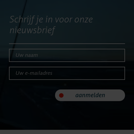
Nieuws
Schrijf je in voor onze
nieuwsbrief
Service
Helpdesk
Uw naam*
24/7 Support
Uw e-mailadres*
Vervangende
aanmelden
systemen
Systeemonderhoud