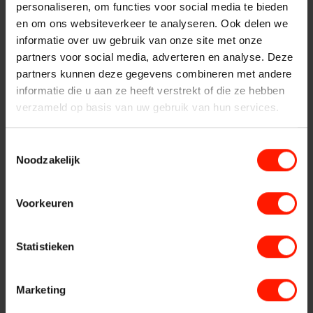
radarschermen in (lucht)verkeersleidingcentra. ‘At The Glass
Centers
personaliseren, om functies voor social media te bieden
Vervangende systemen
Recording’ vindt plaats met non-intrusive fysieke screen
en om ons websiteverkeer te analyseren. Ook delen we
recording units. Deze recording units ondersteunen VGA,
Systeemonderhoud
informatie over uw gebruik van onze site met onze
Financiële
DVI en Display Port signalen met alle resoluties (inclusief 4K
partners voor social media, adverteren en analyse. Deze
Implementatie
schermen) en bieden lossless compression voor een optimale
partners kunnen deze gegevens combineren met andere
Services
kwaliteit.
informatie die u aan ze heeft verstrekt of die ze hebben
Instellingen
verzameld op basis van uw gebruik van hun services.
Contact
Opname van H.264 signalen vanuit Screen Recording
Devices wordt uiteraard ook ondersteund.
Openbare Orde &
Toestemmingsselectie
Aansturing van screen
Noodzakelijk
Veiligheid
recording
Voorkeuren
De aansturing van de bovenstaande vormen van
Verkeersleiding
beeldschermopnames kan op meerdere manieren
Statistieken
plaatsvinden:
Providers
Continue aansturing
Marketing
Aansturing in combinatie met het op te nemen
spraaksignaal (bijv. telefoongesprek)