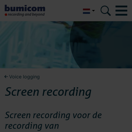
English
Bumicom
Bumicom
Over Bumicom
Over Bumicom
Bumicom referenties
Bumicom certificeringen
Bumicom referenties
Voice logging
Privacy en data security
Screen recording
Vacatures
Bumicom
Oplossingen
certificeringen
Screen recording voor de
Recording
recording van
Voice logging