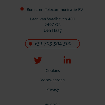
Implementatie
Bumicom Telecommunicatie BV
Laan van Waalhaven 480
Services
2497 GR
Den Haag
Contact
+31 703 504 500
Cookies
Voorwaarden
Privacy