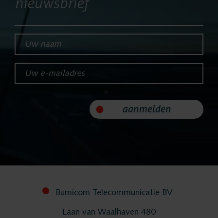
nieuwsbrief
Producten
ASC
Uw naam*
Uw e-mailadres*
Storavox
FlexREC
aanmelden
LeapXpert
Nexidia
Bumicom Telecommunicatie BV
Projecten
Laan van Waalhaven 480