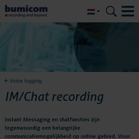
English
Bumicom
Bumicom
Over Bumicom
Over Bumicom
Bumicom referenties
Bumicom certificeringen
Bumicom referenties
Voice logging
Privacy en data security
IM/Chat recording
Vacatures
Bumicom
Oplossingen
certificeringen
Instant Messaging en chatfuncties zijn
Recording
tegenwoordig een belangrijke
Voice logging
communicatiemogelijkheid op online gebied. Voor