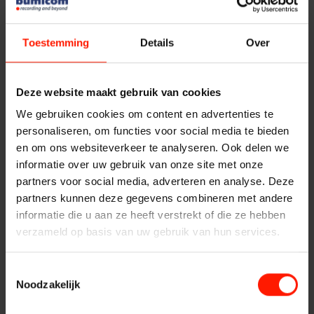
Quality Monitoring
Messaging en chat recording. Deze IM recording en Chat
Producten
recording oplossingen zijn door uw organisatie te gebruiken
Toestemming
Details
Over
Insights Analytics
in combinatie met diverse programma’s en platformen. De
ASC
Bumicom IM/Chat recording oplossingen bieden
Storavox
ondersteuning voor onder andere de volgende
Interaction Analytics
Deze website maakt gebruik van cookies
programma’s en platformen:
FlexREC
We gebruiken cookies om content en advertenties te
Airbus TETRA/Claricor
LeapXpert
personaliseren, om functies voor social media te bieden
Spraakanalyse
Cisco Jabber
en om ons websiteverkeer te analyseren. Ook delen we
Nexidia
Microsoft Skype for Business
informatie over uw gebruik van onze site met onze
Microsoft Teams
Projecten
partners voor social media, adverteren en analyse. Deze
Cloud Recorder
Motorola WAVE (Kodiak)
partners kunnen deze gegevens combineren met andere
Unify Openfire
Nieuws
informatie die u aan ze heeft verstrekt of die ze hebben
SIPREC
Branches
verzameld op basis van uw gebruik van hun services.
Service
Naast de bovenstaande oplossingen voor Instant
Messaging recording en call recording, biedt Bumicom
Toestemmingsselectie
Customer Contact
Helpdesk
Noodzakelijk
tevens een Importer voor tekst gebaseerde berichten. Deze
Importer bieden we onder andere voor:
24/7 Support