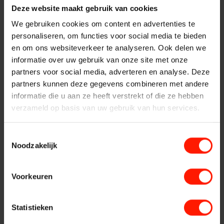
Centers
chats te achterhalen. Daarnaast is het zeer interessant om
Deze website maakt gebruik van cookies
Vervangende systemen
communicatie van agenten en geschikte kanalen per
We gebruiken cookies om content en advertenties te
Systeemonderhoud
onderwerp te analyseren. Hierdoor ziet uw organisatie
personaliseren, om functies voor social media te bieden
Financiële
verbetermogelijkheden door bijvoorbeeld andere
Implementatie
en om ons websiteverkeer te analyseren. Ook delen we
klantkanalen in te zetten voor bepaalde onderwerpen ten
informatie over uw gebruik van onze site met onze
Services
Instellingen
behoeve van de efficiëntie en worden
partners voor social media, adverteren en analyse. Deze
verbetermogelijkheden voor bijvoorbeeld chatbots duidelijk.
Contact
partners kunnen deze gegevens combineren met andere
informatie die u aan ze heeft verstrekt of die ze hebben
Met tekstanalyse verkrijgt u snel en makkelijk
Openbare Orde &
Actionable Insights en Foresights voor optimalisatie
verzameld op basis van uw gebruik van hun services.
van:
Veiligheid
Klantbeleving
Toestemmingsselectie
Sales
Noodzakelijk
Klantbehoud
Verkeersleiding
Producten
Voorkeuren
Compliance
De operatie
Providers
Marketingacties
Statistieken
Sentiment