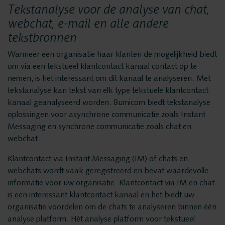
Privacy en data
Tekstanalyse voor de analyse van chat,
Messaging Recording
webchat, e-mail en alle andere
security
Quality Monitoring
tekstbronnen
Insights Analytics
Wanneer een organisatie haar klanten de mogelijkheid biedt
Vacatures
Interaction Analytics
om via een tekstueel klantcontact kanaal contact op te
nemen, is het interessant om dit kanaal te analyseren. Met
Spraakanalyse
Oplossingen
tekstanalyse kan tekst van elk type tekstuele klantcontact
Cloud Recorder
kanaal geanalyseerd worden. Bumicom biedt tekstanalyse
oplossingen voor asynchrone communicatie zoals Instant
Branches
Recording
Messaging en synchrone communicatie zoals chat en
webchat.
Customer Contact Centers
Voice logging
Klantcontact via Instant Messaging (IM) of chats en
Financiële Instellingen
webchats wordt vaak geregistreerd en bevat waardevolle
Openbare Orde & Veiligheid
informatie voor uw organisatie. Klantcontact via IM en chat
Messaging Recording
is een interessant klantcontact kanaal en het biedt uw
Verkeersleiding
organisatie voordelen om de chats te analyseren binnen één
Providers
analyse platform. Hét analyse platform voor tekstueel