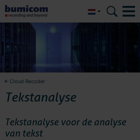
English
Bumicom
Bumicom
Over Bumicom
Over Bumicom
Bumicom referenties
Bumicom certificeringen
Bumicom referenties
Cloud Recoder
Privacy en data security
Tekstanalyse
Vacatures
Bumicom
Oplossingen
certificeringen
Tekstanalyse voor de analyse
Recording
van tekst
Voice logging