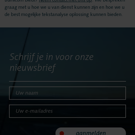
Bumicom biedt?
Neem contact met ons op
. We bespreken
graag met u hoe we u van dienst kunnen zijn en hoe we u
Nieuws
de best mogelijke tekstanalyse oplossing kunnen bieden.
Service
Helpdesk
Schrijf je in voor onze
nieuwsbrief
24/7 Support
Vervangende
Uw naam*
systemen
Uw e-mailadres*
Systeemonderhoud
aanmelden