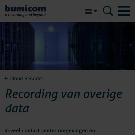
English
Bumicom
Bumicom
Over Bumicom
Over Bumicom
Bumicom referenties
Bumicom certificeringen
Bumicom referenties
Cloud Recoder
Privacy en data security
Recording van overige
Vacatures
Bumicom
Oplossingen
data
certificeringen
Recording
Voice logging
In veel contact center omgevingen en