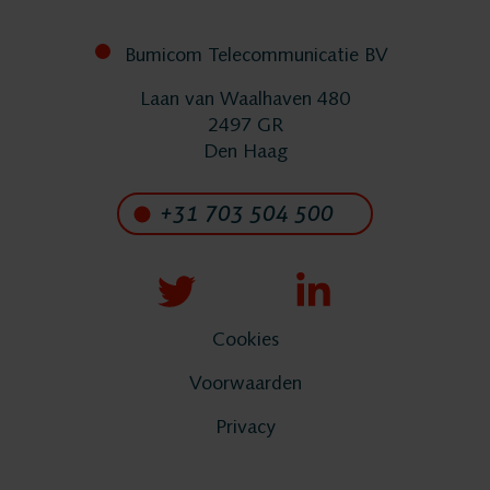
Nieuws
Bumicom Telecommunicatie BV
Laan van Waalhaven 480
Service
2497 GR
Den Haag
Helpdesk
+31 703 504 500
24/7 Support
Vervangende
Cookies
Voorwaarden
systemen
Privacy
Systeemonderhoud