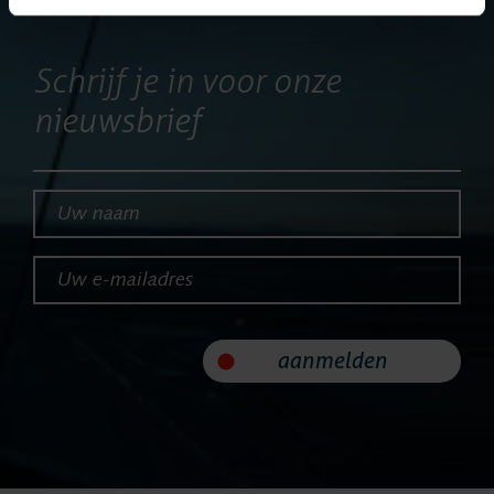
Producten
Schrijf je in voor onze
ASC
nieuwsbrief
Storavox
Uw naam*
FlexREC
Uw e-mailadres*
LeapXpert
aanmelden
Nexidia
Projecten