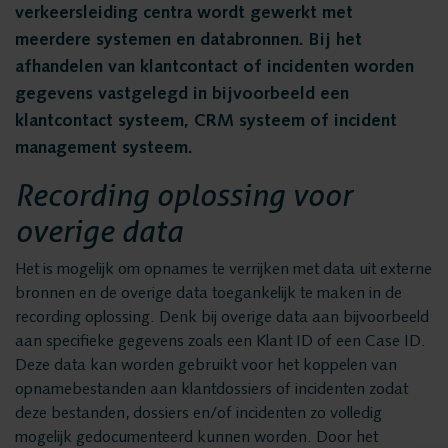
Privacy en data
verkeersleiding centra wordt gewerkt met
Messaging Recording
meerdere systemen en databronnen. Bij het
security
Quality Monitoring
afhandelen van klantcontact of incidenten worden
Insights Analytics
gegevens vastgelegd in bijvoorbeeld een
Vacatures
klantcontact systeem, CRM systeem of incident
Interaction Analytics
management systeem.
Spraakanalyse
Oplossingen
Recording oplossing voor
Cloud Recorder
overige data
Branches
Recording
Het is mogelijk om opnames te verrijken met data uit externe
Customer Contact Centers
bronnen en de overige data toegankelijk te maken in de
Voice logging
recording oplossing. Denk bij overige data aan bijvoorbeeld
Financiële Instellingen
aan specifieke gegevens zoals een Klant ID of een Case ID.
Openbare Orde & Veiligheid
Deze data kan worden gebruikt voor het koppelen van
Messaging Recording
opnamebestanden aan klantdossiers of incidenten zodat
Verkeersleiding
deze bestanden, dossiers en/of incidenten zo volledig
Providers
mogelijk gedocumenteerd kunnen worden. Door het