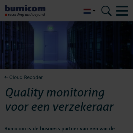
English
Bumicom
Bumicom
Over Bumicom
Over Bumicom
Bumicom referenties
Bumicom certificeringen
Bumicom referenties
Cloud Recoder
Privacy en data security
Quality monitoring
Vacatures
Bumicom
Oplossingen
voor een verzekeraar
certificeringen
Recording
Voice logging
Bumicom is de business partner van een van de