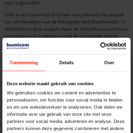
Quality Monitoring
voor organisaties.
Producten
ISMS is een systematisch beheer en systematische aanpak
Insights Analytics
ASC
van het beveiligen van de belangrijke bedrijfsinformatie. In
dit beheer en deze aanpak staan de behoeften van mensen,
Storavox
processen en IT-systemen vanuit de organisatie voorop.
Interaction Analytics
FlexREC
Met het behalen van dit ISO 27001 certificaat bewijst
Bumicom een beleid te hanteren waarin de
LeapXpert
Spraakanalyse
betrouwbaarheid, beschikbaarheid en integriteit van
Toestemming
Details
Over
Nexidia
informatie centraal staan.
Projecten
NIS2-QM30 HIGH certificering
Cloud Recorder
Deze website maakt gebruik van cookies
ls organisatie hechten wij grote waarde aan cyberveiligheid
Nieuws
We gebruiken cookies om content en advertenties te
Branches
en bedrijfscontinuïteit.
personaliseren, om functies voor social media te bieden
Service
en om ons websiteverkeer te analyseren. Ook delen we
Daarom voldoen wij volledig aan de vereisten van de NIS2-
informatie over uw gebruik van onze site met onze
richtlijn. Deze Europese richtlijn, die sinds januari 2023 van
Customer Contact
Helpdesk
partners voor social media, adverteren en analyse. Deze
kracht is, stelt strengere eisen aan digitale weerbaarheid
partners kunnen deze gegevens combineren met andere
binnen vitale en essentiële sectoren.
24/7 Support