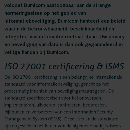
Privacy en data
Messaging Recording
voldoet Bumicom aantoonbaar aan de strenge
security
normeringseisen op het gebied van
Quality Monitoring
informatiebeveiliging. Bumicom hanteert een beleid
Insights Analytics
waarin de betrouwbaarheid, beschikbaarheid en
Vacatures
Interaction Analytics
integriteit van informatie centraal staan. Uw privacy
en beveiliging van data is dan ook gegarandeerd in
Spraakanalyse
Oplossingen
veilige handen bij Bumicom.
Cloud Recorder
ISO 27001 certificering & ISMS
Branches
Recording
De ISO 27001 certificering is een belangrijke internationale
Customer Contact Centers
standaard voor informatiebeveiliging, gericht op het
Voice logging
procesmatig inrichten van beveiligingsmaatregelen. De
Financiële Instellingen
standaard specificeert eisen voor het ontwerpen,
Openbare Orde & Veiligheid
implementeren, uitvoeren, controleren, beoordelen,
Messaging Recording
bijhouden en verbeteren van een Information Security
Verkeersleiding
Management System (ISMS). Deze eisen in de standaard
Providers
zijn opgesteld in het kader van de algemene bedrijfsrisico’s