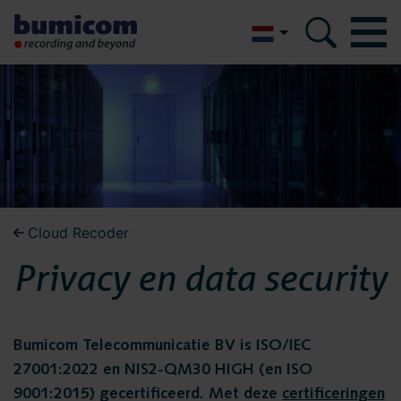
English
Bumicom
Bumicom
Over Bumicom
Over Bumicom
Bumicom referenties
Bumicom certificeringen
Bumicom referenties
Cloud Recoder
Privacy en data security
Privacy en data security
Vacatures
Bumicom
Oplossingen
certificeringen
Bumicom Telecommunicatie BV is ISO/IEC
Recording
27001:2022 en NIS2-QM30 HIGH (en ISO
Voice logging
9001:2015) gecertificeerd. Met deze
certificeringen