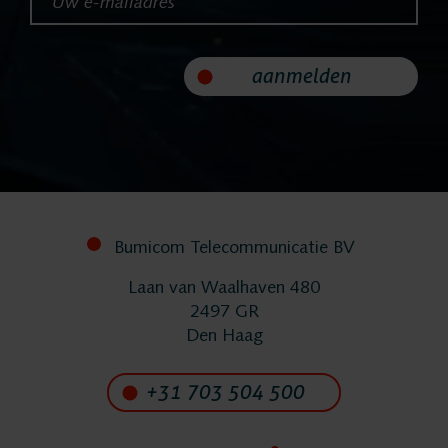
Nieuws
aanmelden
Service
Helpdesk
24/7 Support
Bumicom Telecommunicatie BV
Laan van Waalhaven 480
Vervangende
2497 GR
Den Haag
systemen
+31 703 504 500
Systeemonderhoud