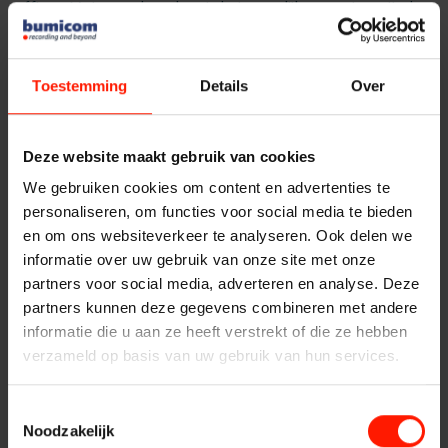
Quality Monitoring
officer. Met spraakanalyse is het mogelijk om automatisch
Producten
compliance monitoring in te richten. Al het telefonisch
klantcontact wordt gemonitord op inhouid. Eventuele
Insights Analytics
ASC
afwijkingen worden automatisch gedetecteerd en
Toestemming
Details
Over
Storavox
gerapporteerd. De compliance officer kan de selectie van
Interaction Analytics
gedetecteerde telefoongesprekken op gedetecteerde non-
FlexREC
compliant passages beluisteren om vast te stellen wat er niet
Deze website maakt gebruik van cookies
compliant is. Dit betekent een enorme tijdwinst en risico
LeapXpert
We gebruiken cookies om content en advertenties te
Spraakanalyse
beperking voor beheerders van beleggingsinstellingen en
personaliseren, om functies voor social media te bieden
Nexidia
beleggingsondernemingen.
en om ons websiteverkeer te analyseren. Ook delen we
Projecten
informatie over uw gebruik van onze site met onze
Cloud Recorder
Voordelen van geautomatiseerd compliance
monitoring:
partners voor social media, adverteren en analyse. Deze
Nieuws
partners kunnen deze gegevens combineren met andere
objectief continu monitoring van alle telefonische klant
Branches
informatie die u aan ze heeft verstrekt of die ze hebben
contacten
Service
verzameld op basis van uw gebruik van hun services.
automatisch identificeren, monitoren en mitigeren van
eventuele risico’s voor schendingen van het klantbelang
Customer Contact
Helpdesk
optimaliseren en vereenvoudigen van het compliance
Toestemmingsselectie
Noodzakelijk
monitoring proces
24/7 Support