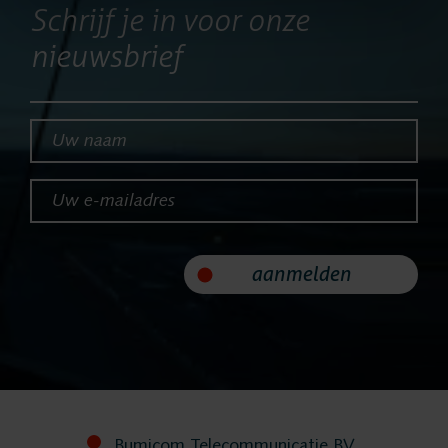
Producten
Schrijf je in voor onze
nieuwsbrief
ASC
Uw naam*
Storavox
Uw e-mailadres*
FlexREC
aanmelden
LeapXpert
Nexidia
Projecten
Bumicom Telecommunicatie BV