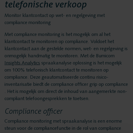
Privacy en data
telefonische verkoop
Messaging Recording
security
Quality Monitoring
Monitor klantcontact op wet- en regelgeving met
compliance monitoring
Insights Analytics
Vacatures
Met compliance monitoring is het mogelijk om al het
Interaction Analytics
klantcontact te monitoren op compliance. Voldoet het
Spraakanalyse
klantcontact aan de gestelde normen, wet- en regelgeving is
Oplossingen
onmogelijk handmatig te monitoren. Met de Bumicom
Cloud Recorder
Insights Analytics
spraakanalyse oplossing is het mogelijk
Branches
om 100% telefonisch klantcontact te monitoren op
Recording
compliance. Deze geautomatiseerde continu risico-
Customer Contact Centers
inventarisatie biedt de compliance officer grip op compliance
. Het is mogelijk om direct de inhoud van aangemerkte non-
Voice logging
Financiële Instellingen
compliant telefoongesprekken te toetsen.
Openbare Orde & Veiligheid
Compliance officer
Messaging Recording
Verkeersleiding
Compliance monitoring met spraakanalyse is een enorme
Providers
steun voor de compliancefunctie in de rol van compliance