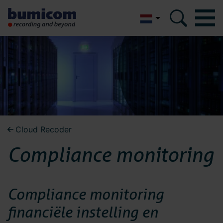
English
Bumicom
Bumicom
Over Bumicom
Over Bumicom
Bumicom referenties
Bumicom certificeringen
Bumicom referenties
Cloud Recoder
Privacy en data security
Compliance monitoring
Vacatures
Bumicom
Oplossingen
certificeringen
Compliance monitoring
Recording
financiële instelling en
Voice logging