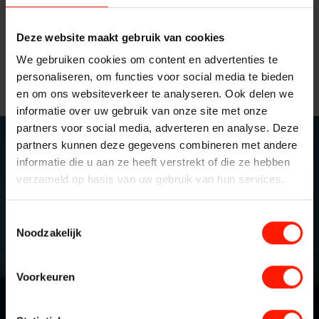
Privacy en data
de opslag van gespreksopnames en andere media met
Messaging Recording
gebruikersvriendelijke zoek- en afspeelfunctionaliteiten
security
Quality Monitoring
Deze website maakt gebruik van cookies
alsmede een uitgebreide module voor evaluatie en coaching.
We gebruiken cookies om content en advertenties te
Insights Analytics
Meer over de
Cloud Archiving, Replay en Quality
personaliseren, om functies voor social media te bieden
Vacatures
Monitoring dienst
van Bumicom.
Interaction Analytics
en om ons websiteverkeer te analyseren. Ook delen we
informatie over uw gebruik van onze site met onze
Spraakanalyse
Oplossingen
partners voor social media, adverteren en analyse. Deze
Cloud Recorder
partners kunnen deze gegevens combineren met andere
informatie die u aan ze heeft verstrekt of die ze hebben
Branches
Recording
Schrijf je in voor onze
verzameld op basis van uw gebruik van hun services.
Customer Contact Centers
nieuwsbrief
Toestemmingsselectie
Voice logging
Financiële Instellingen
Noodzakelijk
Openbare Orde & Veiligheid
Uw naam*
Messaging Recording
Voorkeuren
Verkeersleiding
Providers
Uw e-mailadres*