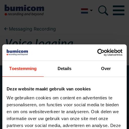
English
Messaging Recording
Bumicom
Bumicom
Voice logging
Over Bumicom
Over Bumicom
Bumicom referenties
Bumicom certificeringen
Toestemming
Details
Over
Bumicom referenties
Privacy en data security
Vacatures
Bumicom
Deze website maakt gebruik van cookies
Schrijf je in voor onze
We gebruiken cookies om content en advertenties te
Oplossingen
nieuwsbrief
personaliseren, om functies voor social media te bieden
certificeringen
en om ons websiteverkeer te analyseren. Ook delen we
Recording
informatie over uw gebruik van onze site met onze
Voice logging
Uw naam*
partners voor social media, adverteren en analyse. Deze