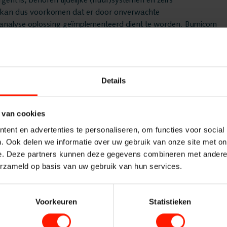
t is, behoren tijdelijke (huur)systemen en zelfs
Vacatures
t kan dus voorkomen dat er door onverwachte
akanalyse oplossing geïmplementeerd dient te worden. Bumicom
 en oplossingsgericht te werk. Zo kunnen wij garanderen dat wij
Oplossin
kers binnen uw organisatie de werkzaamheden kan
Details
ijvend voorstel aanvragen? Of wilt u direct met een
Recording
ijke systemen?
Neem direct contact met ons op
. Wij staan u
 van cookies
Voice log
ent en advertenties te personaliseren, om functies voor social
. Ook delen we informatie over uw gebruik van onze site met on
Messaging
e. Deze partners kunnen deze gegevens combineren met andere i
erzameld op basis van uw gebruik van hun services.
Quality M
Voorkeuren
Statistieken