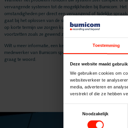
Wanneer het probleem rondom uw systeem zeer complex of urgen
vervangende systemen tot de mogelijkheden bij Bumicom. He
omstandigheden per direct een vervangend of tijdelijke spra
gaat bij het oplossen van de situatie altijd adequaat, efficiënt
op korte termijn uw zorgen kunnen wegnemen en de medewer
voortzetten zoals ze gewend zijn.
Toestemming
Wilt u meer informatie, een kennismakingsgesprek of een vrijbl
medewerker van Bumicom spreken over vervangende of tijdel
graag te woord.
Deze website maakt gebruik
We gebruiken cookies om cont
websiteverkeer te analyseren
media, adverteren en analys
verstrekt of die ze hebben v
Toestemmingsselectie
Noodzakelijk