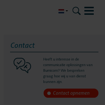
English
m
icom
Contact
eferenties
Heeft u interesse in de
communicatie oplossingen van
Bumicom? We bespreken
ertificeringen
graag hoe wij u van dienst
kunnen zijn.
 data security