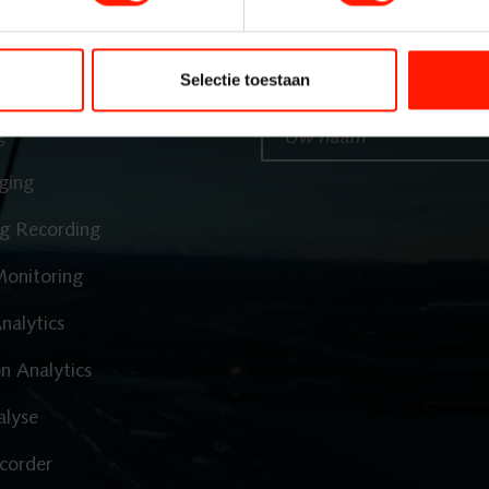
Insights A
ssingen
Schrijf je in v
Interactio
Selectie toestaan
Uw naam*
g
Spraakana
ging
Cloud Rec
g Recording
Monitoring
Branche
nalytics
on Analytics
Customer 
alyse
Financiële
corder