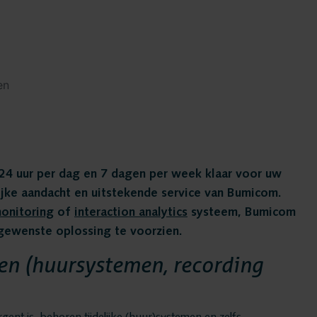
Bumico
en
Over Bum
24 uur per dag en 7 dagen per week klaar voor uw
Bumicom r
lijke aandacht en uitstekende service van Bumicom.
monitoring
of
interaction analytics
systeem, Bumicom
Bumicom c
 gewenste oplossing te voorzien.
en (huursystemen, recording
Privacy en