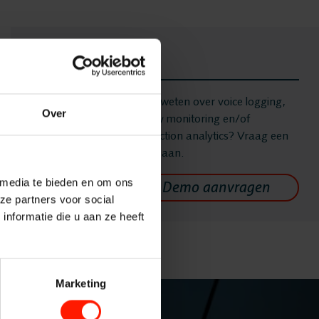
Demo
gen
Meer weten over voice logging,
Over
quality monitoring en/of
interaction analytics? Vraag een
demo aan.
ging
 media te bieden en om ons
ze partners voor social
 Recording
nformatie die u aan ze heeft
onitoring
Marketing